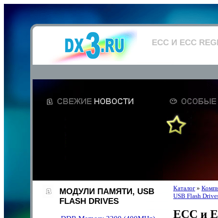
ECC И ECC RE
Каталог
»
Компь
МОДУЛИ ПАМЯТИ, USB
USB Flash Drive
FLASH DRIVES
ECC и E