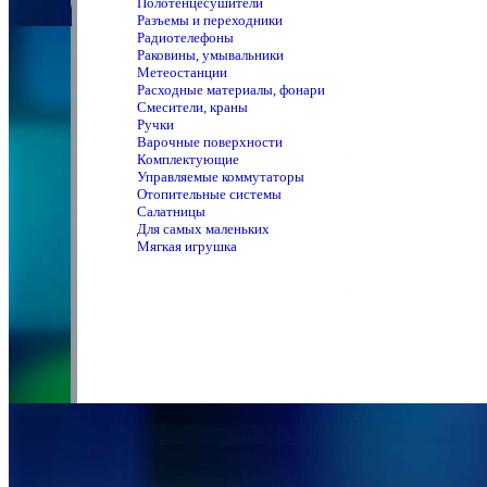
Полотенцeсушители
Разъемы и переходники
Радиотелефоны
Раковины, умывальники
Метеостанции
Расходные материалы, фонари
Смесители, краны
Ручки
Варочные поверхности
Комплектующие
Управляемые коммутаторы
Отопительные системы
Салатницы
Для самых маленьких
Мягкая игрушка