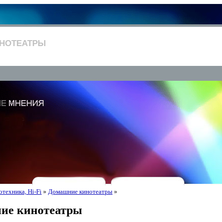
НОТЕАТРЫ
техника, Hi-Fi
»
Домашние кинотеатры
»
ие кинотеатры