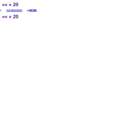
:
««
«
20
по:
названию
цене
:
««
«
20