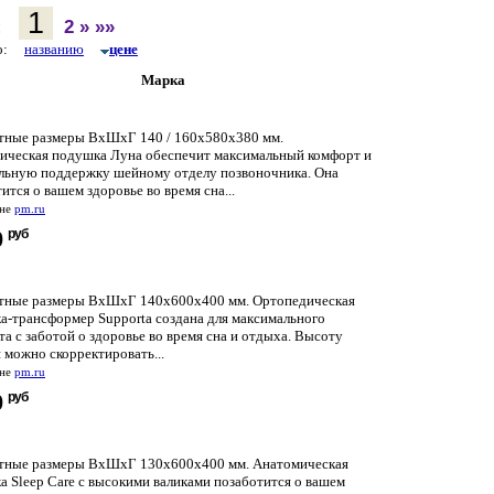
1
:
2
»
»»
по:
названию
цене
Марка
тные размеры ВхШхГ 140 / 160x580x380 мм.
ическая подушка Луна обеспечит максимальный комфорт и
льную поддержку шейному отделу позвоночника. Она
ится о вашем здоровье во время сна...
ине
pm.ru
руб
0
тные размеры ВхШхГ 140x600x400 мм. Ортопедическая
а-трансформер Supporta создана для максимального
а с заботой о здоровье во время сна и отдыха. Высоту
 можно скорректировать...
ине
pm.ru
руб
0
тные размеры ВхШхГ 130x600x400 мм. Анатомическая
 Sleep Care с высокими валиками позаботится о вашем