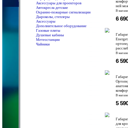
комфорт
Аксессуары для проекторов
ней мож
Автокресла детские
В магаз
Охранно-пожарные сигнализации
Дыроколы, степлеры
6 69
Аксессуары
Дополнительное оборудование
Газовые плиты
Габари
Душевые кабины
Energe
Метеостанции
ортопе
Чайники
расслаб
В магаз
6 59
Габари
Ортопе
анатом
комфорт
В магаз
5 59
Габари
для кр