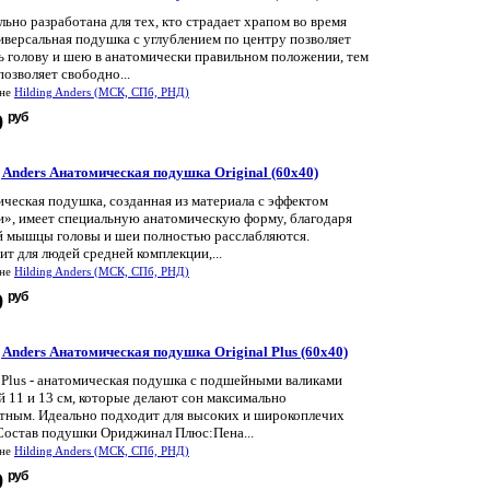
ьно разработана для тех, кто страдает храпом во время
иверсальная подушка с углублением по центру позволяет
ь голову и шею в анатомически правильном положении, тем
озволяет свободно...
ине
Hilding Anders (МСК, СПб, РНД)
руб
9
g Anders Анатомическая подушка Original (60x40)
ческая подушка, созданная из материала с эффектом
и», имеет специальную анатомическую форму, благодаря
й мышцы головы и шеи полностью расслабляются.
т для людей средней комплекции,...
ине
Hilding Anders (МСК, СПб, РНД)
руб
9
g Anders Анатомическая подушка Original Plus (60x40)
 Plus - анатомическая подушка с подшейными валиками
 11 и 13 см, которые делают сон максимально
тным. Идеально подходит для высоких и широкоплечих
Состав подушки Ориджинал Плюс:Пена...
ине
Hilding Anders (МСК, СПб, РНД)
руб
9