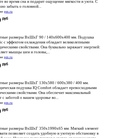
е во время сна и подарит ощущение мягкости и уюта. С
но забыть о головной...
ине
pm.ru
руб
0
тные размеры ВхШхГ 90 / 140x600x400 мм. Подушка
tic с эффектом охлаждения обладает великолепными
дическими свойствами. Она буквально заряжает энергией:
ляет мышцы шеи и головы,...
ине
pm.ru
руб
0
тные размеры ВхШхГ 130x580 / 600x380 / 400 мм.
дическая подушка IQ Comfort обладает превосходными
ическими свойствами. Она обеспечит максимальный
 с заботой о вашем здоровье во...
ине
pm.ru
руб
0
тные размеры ВхШхГ 350x1990x65 мм. Мягкий элемент
овати позволяет создать удобную и уютную обстановку в