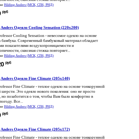
ине
Hilding Anders (МСК, СПб, РНД)
руб
0
 Anders Одеяло Cooling Sensation (220x200)
rofessor Cooling Sensation - невесомое одеяло на основе
а бамбука. Современный бамбуковый материал обладает
ми показателями воздухопроницаемости и
опичности, сквозная стежка повторяет...
ине
Hilding Anders (МСК, СПб, РНД)
руб
20
 Anders Одеяло Fine Climate (205x140)
rofessor Fine Climate - теплое одеяло на основе тонкорунной
 шерсти. Это одеяло нового поколения: оно не просто
, но позаботится о том, чтобы Вам было комфортно в
огоду. Все...
ине
Hilding Anders (МСК, СПб, РНД)
руб
0
 Anders Одеяло Fine Climate (205x172)
rofessor Fine Climate - теплое одеяло на основе тонкорунной