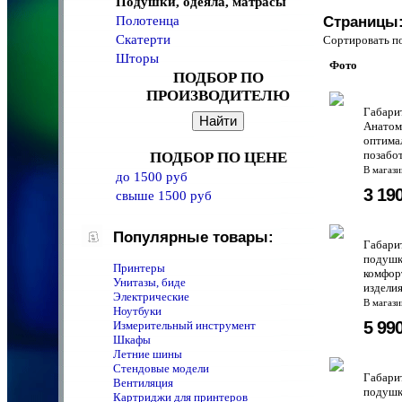
Подушки, одеяла, матрасы
Полотенца
Страницы
Скатерти
Сортировать 
Шторы
Фото
ПОДБОР ПО
ПРОИЗВОДИТЕЛЮ
Габари
Анатом
оптима
позабот
ПОДБОР ПО ЦЕНЕ
В магаз
до 1500 руб
3 19
свыше 1500 руб
Популярные товары:
Габари
подушк
Принтеры
комфорт
Унитазы, биде
изделия
Электрические
В магаз
Ноутбуки
5 99
Измерительный инструмент
Шкафы
Летние шины
Стендовые модели
Габари
Вентиляция
подушка
Картриджи для принтеров