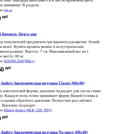
й зоне. Накладка выполняется в светло-кремовом цвете.
е внимание! В разделе...
ине
pm.ru
руб
9
ti Кровать Alegra uno
р покупателей предлагаем три варианта расцветки: белый,
и венге. Купить кровать можно в полуторном или
ьном размере. Высота: 7 см. Максимальный вес на 1
е место: 80 кг.
ине
МАТРАСЛАНДИЯ.ру
руб
50
g Anders Анатомическая подушка Classic (60x40)
а классической формы, идеально подходит для сна на спине
оку. Каждую ночь точно принимает форму Вашей головы и
 создавая обратного давления. Полностью расслабляет
 Идеально подходит...
ине
Hilding Anders (МСК, СПб, РНД)
руб
9
g Anders Анатомическая подушка No-snore (60x40)