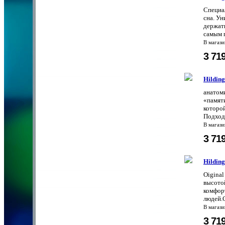
Специал
сна. Ун
держат
самым п
В магаз
3 71
Hildin
анатоми
«памят
которо
Подходи
В магаз
3 71
Hildin
Oiginal
высотой
комфор
людей.
В магаз
3 71