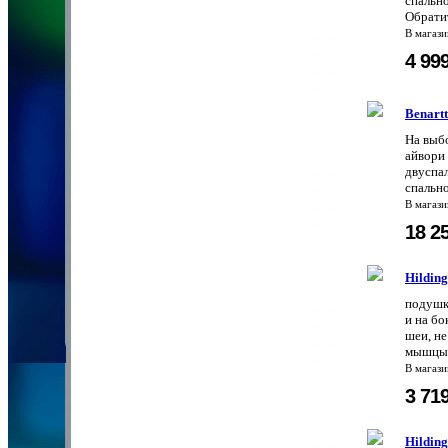
спально
Обратит
В магаз
4 99
Benart
На выбо
айвори 
двуспал
спально
В магаз
18 2
Hildin
подушк
и на б
шеи, не
мышцы.
В магаз
3 71
Hildin