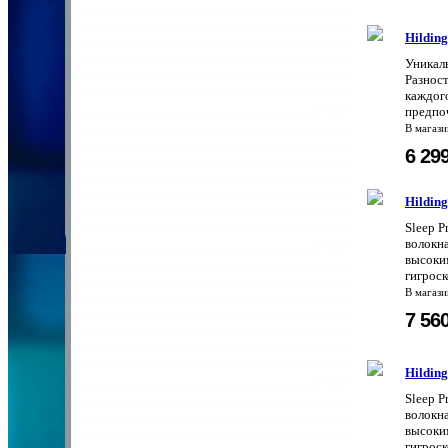
Hildin
Уникал
Разнос
каждого
предпоч
В магаз
6 29
Hilding
Sleep P
волокн
высоки
гигроск
В магаз
7 56
Hilding
Sleep P
волокн
высоки
гигроск