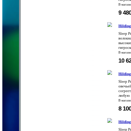
В магаз
9 48
Hilding
Sleep P
волокн
высоки
гигроск
В магаз
10 6
Hilding
Sleep P
овечьей
согреет
любую п
В магаз
8 10
Hilding
Sleep P