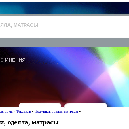
ЕЯЛА, МАТРАСЫ
для дома
»
Текстиль
»
Подушки, одеяла, матрасы
»
, одеяла, матрасы