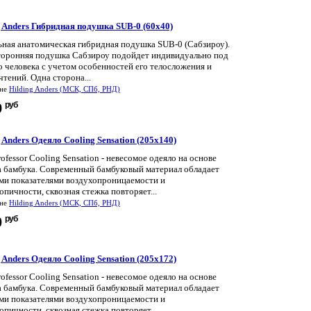
g Anders Гибридная подушка SUB-0 (60x40)
ьная анатомическая гибридная подушка SUB-0 (Сабзироу).
торонняя подушка Сабзироу подойдет индивидуально под
 человека с учетом особенностей его телосложения и
тений. Одна сторона...
ине
Hilding Anders (МСК, СПб, РНД)
руб
9
 Anders Одеяло Cooling Sensation (205x140)
rofessor Cooling Sensation - невесомое одеяло на основе
а бамбука. Современный бамбуковый материал обладает
ми показателями воздухопроницаемости и
опичности, сквозная стежка повторяет...
ине
Hilding Anders (МСК, СПб, РНД)
руб
0
 Anders Одеяло Cooling Sensation (205x172)
rofessor Cooling Sensation - невесомое одеяло на основе
а бамбука. Современный бамбуковый материал обладает
ми показателями воздухопроницаемости и
опичности, сквозная стежка повторяет...