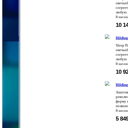
овечьей
согреет
любую п
В магаз
10 1
Hilding
Sleep P
овечьей
согреет
любую п
В магаз
10 9
Hildin
Анатом
револю
форму 
позвоно
В магаз
5 84