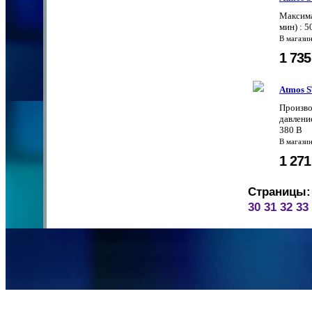
Максима
мин) : 
В магази
1 73
Atmos S
Произво
давление
380 В
В магази
1 27
Страницы:
30
31
32
33