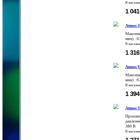
В магази
1 04
Atmos S
Максима
мин) : 
В магази
1 31
Atmos S
Максима
мин) : 
В магази
1 39
Atmos S
Произво
давление
380 В
В магази
1 27