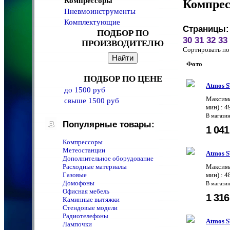
Компрессоры
Компре
Пневмоинструменты
Комплектующие
Страницы:
ПОДБОР ПО
30
31
32
33
ПРОИЗВОДИТЕЛЮ
Сортировать 
Фото
ПОДБОР ПО ЦЕНЕ
Atmos S
до 1500 руб
Максима
свыше 1500 руб
мин) : 
В магази
Популярные товары:
1 04
Компрессоры
Метеостанции
Atmos S
Дополнительное оборудование
Расходные материалы
Максима
Газовые
мин) : 
Домофоны
В магази
Офисная мебель
1 31
Каминные вытяжки
Стендовые модели
Радиотелефоны
Atmos S
Лампочки