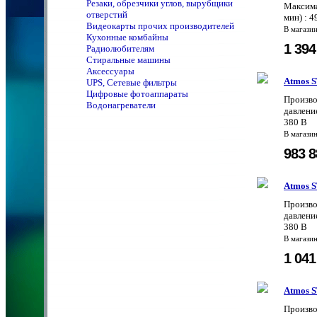
Резаки, обрезчики углов, вырубщики
Максима
отверстий
мин) : 
Видеокарты прочих производителей
В магази
Кухонные комбайны
1 39
Радиолюбителям
Стиральные машины
Аксессуары
Atmos S
UPS, Сетевые фильтры
Цифровые фотоаппараты
Произво
Водонагреватели
давление
380 В
В магази
983 
Atmos S
Произво
давление
380 В
В магази
1 04
Atmos S
Произво