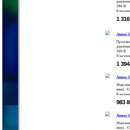
давление
380 В
В магази
1 31
Atmos S
Произво
давление
380 В
В магази
1 39
Atmos S
Максима
мин) : 
В магази
983 
Atmos S
Максима
мин) : 