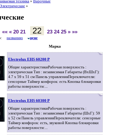
аиваемая техника
»
Варочные
Электрические
»
ические
22
:
««
«
20
21
23
24
25
»
»»
по:
названию
цене
Марка
Electrolux EHS 60200 P
Общие характеристикиРабочая поверхность :
электрическая Тип : независимая Габариты (ВхШхГ):
4.7 x 59 x 51 см Панель управленияПереключатели:
сенсорные Таймер конфорок: есть Кнопка блокировки
работы поверхности:...
Electrolux EHS 60300 P
Общие характеристикиРабочая поверхность :
электрическая Тип : независимая Габариты (ШхГ): 59
x 52 см Панель управленияПереключатели: сенсорные
Таймер конфорок: есть, звуковой Кнопка блокировки
работы поверхности:...