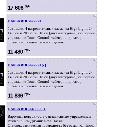
руб
17 606
HANSA BHC-622791
без рамки; 4 нагревательных элемента High Light: 2×
14,5 см и 2× 12 см / 18 см (двухконтурные); сенсорное
управление Touch Control; таймер; индикатор
остаточного тепла; замок от детей...
руб
11 480
HANSA BHC-622791(v)
без рамки; 4 нагревательных элемента High Light: 2×
14,5 см и 2× 12 см / 18 см (двухконтурные); сенсорное
управление Touch Control; таймер; индикатор
остаточного тепла; замок от детей...
руб
11 836
HANSA BHC-64335031
Варочная поверхность с независимым управлением
Размер: 60 см Дизайн: New Classic
Стеклокерамическая поверхность без рамки Конфорки