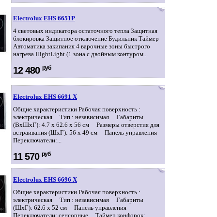
Electrolux EHS 6651P
4 световых индикатора остаточного тепла Защитная
блокировка Защитное отключение Будильник Таймер
Автоматика закипания 4 варочные зоны быстрого
нагрева HightLight (1 зона с двойным контуром...
руб
12 480
Electrolux EHS 6691 X
Общие характеристики Рабочая поверхность :
электрическая Тип : независимая Габариты
(ВхШхГ): 4.7 x 62.6 x 56 см Размеры отверстия для
встраивания (ШхГ): 56 x 49 см Панель управления
Переключатели:...
руб
11 570
Electrolux EHS 6696 X
Общие характеристики Рабочая поверхность :
электрическая Тип : независимая Габариты
(ШхГ): 62.6 x 52 см Панель управления
Переключатели: сенсорные Таймер конфорок: