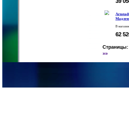
39 0
Arnstadt
Мадлен
В магази
62 5
Страницы:
»»