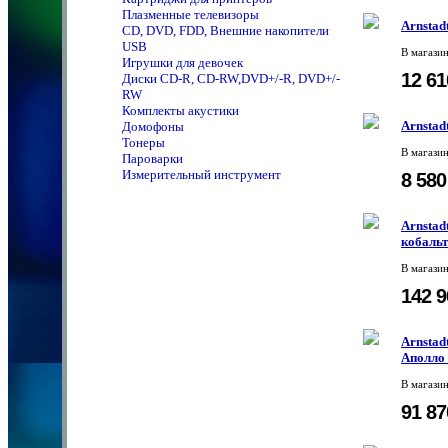
Плазменные телевизоры
Arnstad
CD, DVD, FDD, Внешние накопители
USB
В магази
Игрушки для девочек
12 6
Диски CD-R, CD-RW,DVD+/-R, DVD+/-
RW
Комплекты акустики
Arnstad
Домофоны
Тонеры
В магази
Пароварки
Измерительный инструмент
8 58
Arnstad
кобальт
В магази
142 
Arnstadt
Аполло 
В магази
91 8