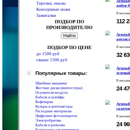
Arnstad
Тарелки, пиалы
амбер 
Консервные ножи
В магази
Зажигалки
112 
ПОДБОР ПО
ПРОИЗВОДИТЕЛЮ
Arnstad
аметист
ПОДБОР ПО ЦЕНЕ
В магази
до 1500 руб
32 6
свыше 1500 руб
Arnstad
Популярные товары:
зеленый
В магази
Швейные машинки
24 4
Жесткие диски (винчестеры)
Осушители воздуха
Кабели и шлейфы
Кофеварки
Arnstad
Кулеры и вентиляторы
салато
Расходные материалы
Цифровые фотоаппараты
В магази
Электробритвы
24 9
Кабели и разъемы
Картриджи для принтеров