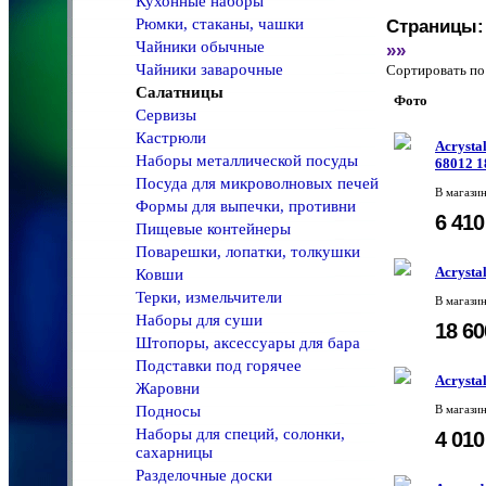
Кухонные наборы
Рюмки, стаканы, чашки
Страницы:
Чайники обычные
»»
Чайники заварочные
Сортировать 
Салатницы
Фото
Сервизы
Кастрюли
Acrysta
Наборы металлической посуды
68012 1
Посуда для микроволновых печей
В магази
Формы для выпечки, противни
6 41
Пищевые контейнеры
Поварешки, лопатки, толкушки
Acrysta
Ковши
Терки, измельчители
В магази
Наборы для суши
18 6
Штопоры, аксессуары для бара
Подставки под горячее
Acrysta
Жаровни
Подносы
В магази
Наборы для специй, солонки,
4 01
сахарницы
Разделочные доски