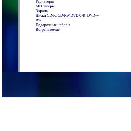
Радиаторы
MD плееры
Экраны
Диски CD-R, CD-RW,DVD+/-R, DVD+/-
RW
Подарочные наборы
Встраиваемые