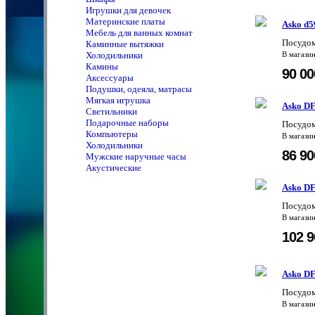
Игрушки для девочек
Материнские платы
Asko d5
Мебель для ванных комнат
Посудо
Каминные вытяжки
Холодильники
В магази
Камины
90 0
Аксессуары
Подушки, одеяла, матрасы
Мягкая игрушка
Asko DF
Светильники
Подарочные наборы
Посудо
Компьютеры
В магази
Холодильники
86 9
Мужские наручные часы
Акустические
Asko D
Посудо
В магази
102 
Asko D
Посудом
В магази