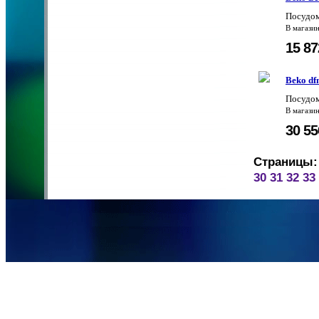
Посудо
В магази
15 8
Beko df
Посудом
В магази
30 5
Страницы:
30
31
32
33