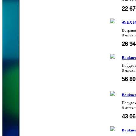
В магази
22 6
AVEX I
Встраив
В магази
26 9
Bauknec
Посудо
В магази
56 8
Bauknec
Посудо
В магази
43 0
Bauknec