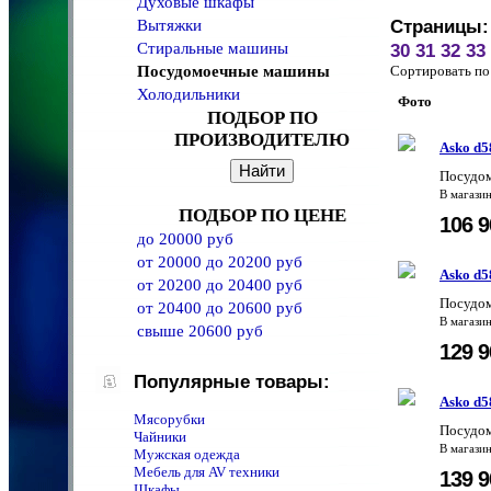
Духовые шкафы
Вытяжки
Страницы:
Стиральные машины
30
31
32
33
Посудомоечные машины
Сортировать 
Холодильники
Фото
ПОДБОР ПО
ПРОИЗВОДИТЕЛЮ
Asko d5
Посудом
В магази
ПОДБОР ПО ЦЕНЕ
106 
до 20000 руб
от 20000 до 20200 руб
Asko d5
от 20200 до 20400 руб
Посудом
от 20400 до 20600 руб
В магази
свыше 20600 руб
129 
Популярные товары:
Asko d5
Мясорубки
Посудом
Чайники
В магази
Мужская одежда
Мебель для AV техники
139 
Шкафы