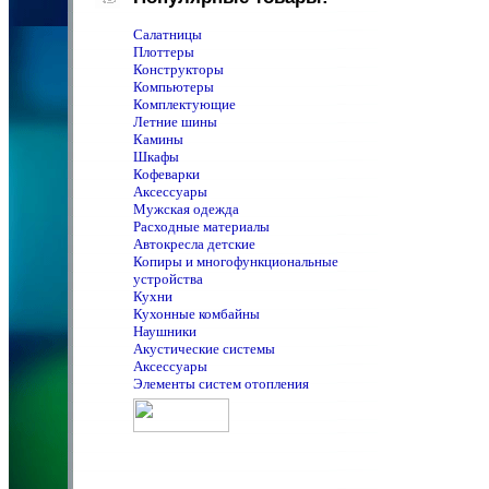
Салатницы
Плоттеры
Конструкторы
Компьютеры
Комплектующие
Летние шины
Камины
Шкафы
Кофеварки
Аксессуары
Мужская одежда
Расходные материалы
Автокресла детские
Копиры и многофункциональные
устройства
Кухни
Кухонные комбайны
Наушники
Акустические системы
Аксессуары
Элементы систем отопления