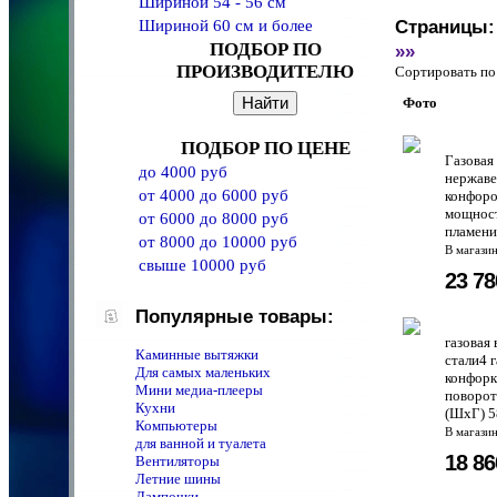
Шириной 54 - 56 см
Шириной 60 см и более
Страницы:
ПОДБОР ПО
»»
ПРОИЗВОДИТЕЛЮ
Сортировать 
Фото
ПОДБОР ПО ЦЕНЕ
Газовая
до 4000 руб
нержаве
от 4000 до 6000 руб
конфоро
мощност
от 6000 до 8000 руб
пламени
от 8000 до 10000 руб
В магази
свыше 10000 руб
23 7
Популярные товары:
газовая
Каминные вытяжки
стали4 
Для самых маленьких
конфорк
Мини медиа-плееры
поворот
Кухни
(ШхГ) 5
Компьютеры
В магази
для ванной и туалета
18 8
Вентиляторы
Летние шины
Лампочки