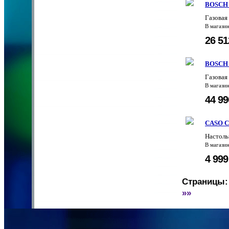
BOSCH
Газовая
В магази
26 5
BOSCH
Газова
В магази
44 9
CASO C
Настоль
В магази
4 99
Страницы:
»»