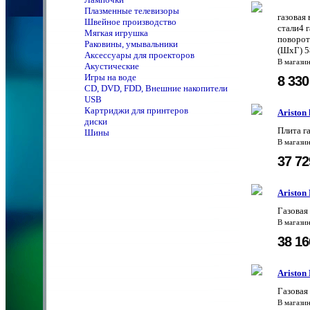
Плазменные телевизоры
газовая
Швейное производство
стали4 
Мягкая игрушка
поворот
Раковины, умывальники
(ШхГ) 5
Аксессуары для проекторов
В магази
Акустические
Игры на воде
8 33
CD, DVD, FDD, Внешние накопители
USB
Картриджи для принтеров
Ariston 
диски
Плита г
Шины
В магази
37 7
Aristo
Газова
В магази
38 1
Aristo
Газовая
В магази