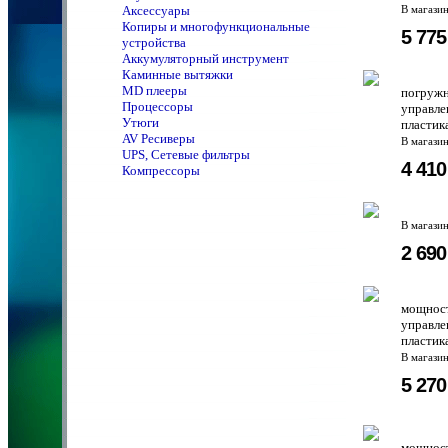
Аксессуары
В магази
Копиры и многофункциональные
5 77
устройства
Аккумуляторный инструмент
Каминные вытяжки
MD плееры
погружн
Процессоры
управле
Утюги
пластик
AV Ресиверы
В магази
UPS, Сетевые фильтры
4 41
Компрессоры
В магази
2 69
мощност
управле
пластик
В магази
5 27
мощност