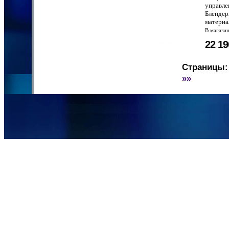
управле
Блендер
материа
В магази
22 1
Страницы:
»»