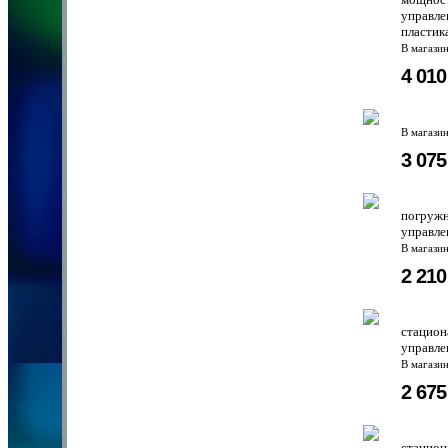
управле
пластик
В магази
4 01
В магази
3 07
погружн
управле
В магази
2 21
стацион
управле
В магази
2 67
стацион