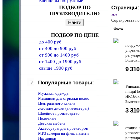
Блендеры погружные
ПОДБОР ПО
Страницы:
ПРОИЗВОДИТЕЛЮ
»»
Сортировать 
Фото
ПОДБОР ПО ЦЕНЕ
до 400 руб
погружн
от 400 до 900 руб
управле
от 900 до 1400 руб
регулир
В магази
от 1400 до 1900 руб
9 31
свыше 1900 руб
Популярные товары:
Уникаль
пищиПод
Мужская одежда
HR166x
Машинки для стрижки волос
В магази
Центрального канала
Жесткие диски (винчестеры)
3 31
Швейное производство
Полочные
Детская мебель
стацион
Аксессуары для проекторов
управле
MPЗ плееры на флеш памяти
регулир
Наушники