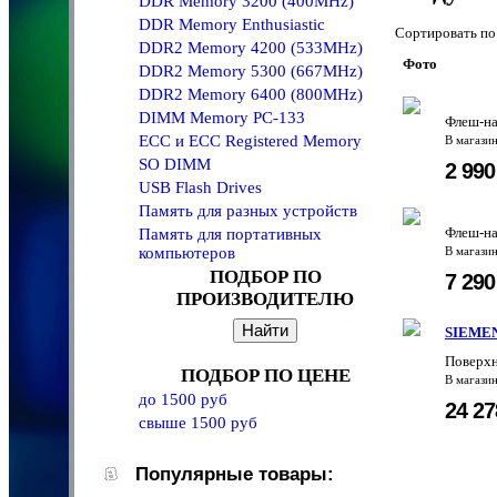
DDR Memory 3200 (400MHz)
DDR Memory Enthusiastic
Сортировать 
DDR2 Memory 4200 (533MHz)
Фото
DDR2 Memory 5300 (667MHz)
DDR2 Memory 6400 (800MHz)
DIMM Memory PC-133
Флеш-на
ECC и ECC Registered Memory
В магази
SO DIMM
2 99
USB Flash Drives
Память для разных устройств
Флеш-на
Память для портативных
компьютеров
В магази
ПОДБОР ПО
7 29
ПРОИЗВОДИТЕЛЮ
SIEMEN
Поверхн
ПОДБОР ПО ЦЕНЕ
В магази
до 1500 руб
24 2
свыше 1500 руб
Популярные товары: