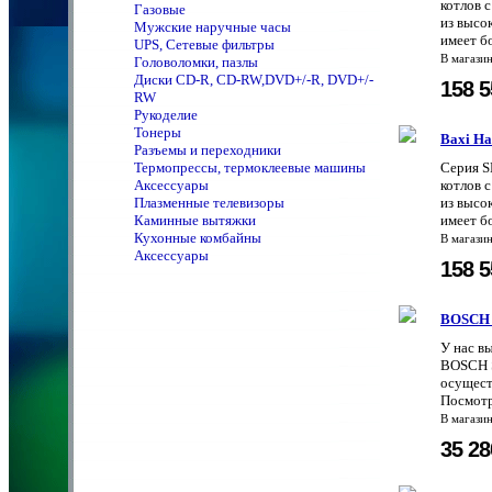
котлов 
Газовые
из высо
Мужские наручные часы
имеет б
UPS, Сетевые фильтры
В магази
Головоломки, пазлы
Диски CD-R, CD-RW,DVD+/-R, DVD+/-
158 
RW
Рукоделие
Тонеры
Baxi На
Разъемы и переходники
Термопрессы, термоклеевые машины
Серия S
Аксессуары
котлов 
Плазменные телевизоры
из высо
Каминные вытяжки
имеет б
Кухонные комбайны
В магази
Аксессуары
158 
BOSCH 
У нас в
BOSCH S
осущест
Посмотр
В магази
35 2