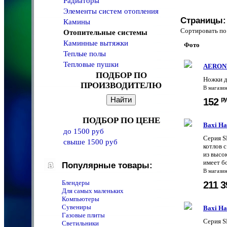
Радиаторы
Элементы систем отопления
Страницы:
Камины
Сортировать 
Отопительные системы
Каминные вытяжки
Фото
Теплые полы
Тепловые пушки
AERONI
ПОДБОР ПО
Ножки д
ПРОИЗВОДИТЕЛЮ
В магази
ру
152
ПОДБОР ПО ЦЕНЕ
Baxi На
до 1500 руб
Серия S
свыше 1500 руб
котлов 
из высо
имеет б
Популярные товары:
В магази
Блендеры
211 
Для самых маленьких
Компьютеры
Сувениры
Baxi На
Газовые плиты
Серия S
Светильники