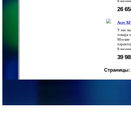
В магази
26 6
Acer X
У нас в
товара 
Москве 
характе
В магази
39 9
Страницы: