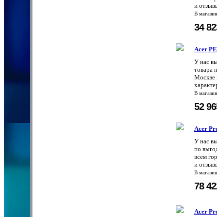
и отзыв
В магази
34 8
Acer P
У нас в
товара 
Москве 
характе
В магази
52 9
Acer Pr
У нас в
по выго
всем го
и отзыв
В магази
78 4
Acer Pr