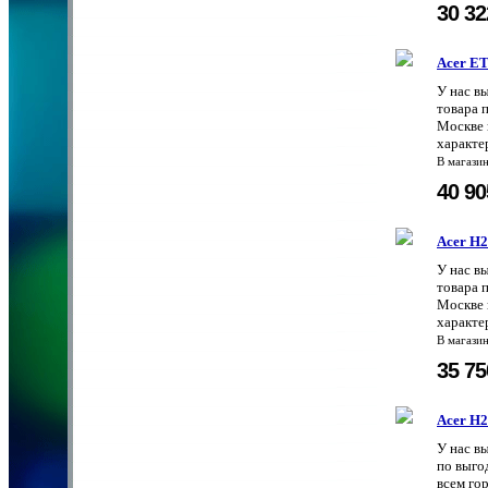
30 3
Acer E
У нас в
товара 
Москве 
характе
В магази
40 9
Acer H
У нас в
товара 
Москве 
характе
В магази
35 7
Acer H
У нас в
по выго
всем го