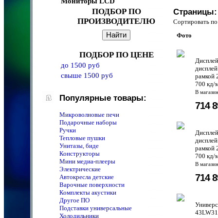
Мониторы LCD
ПОДБОР ПО
Страницы:
ПРОИЗВОДИТЕЛЮ
Сортировать 
Фото
ПОДБОР ПО ЦЕНЕ
Дисплей
до 1500 руб
дисплей
свыше 1500 руб
рамкой 
700 кд/м²
В магази
Популярные товары:
714 
Микроволновые печи
Подарочные наборы
Ручки
Дисплей
Тепловые пушки
дисплей
Унитазы, биде
рамкой 
Конструкторы
700 кд/м²
Мини медиа-плееры
В магази
Электрические
714 
Автокресла детские
Варочные поверхности
Комплекты акустики
Другое ПО
Универс
Подставки универсальные
43LW310
Холодильники