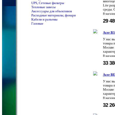
многоце
UPS, Сетевые фильтры
Lite ра
Тепловые завесы
среды. С
Аксессуары для объективов
В магази
Расходные материалы, фонари
Кабели и разъемы
29 4
Газовые
Acer B
У нас в
товара 
Москве 
характе
В магази
33 3
Acer B
У нас в
товара 
Москве 
характе
В магази
32 2