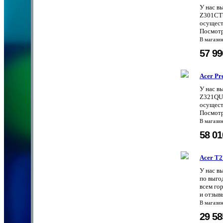
У нас в
Z301CTb
осущест
Посмотр
В магази
57 9
Acer P
У нас в
Z321QUb
осущест
Посмотр
В магази
58 0
Acer T
У нас в
по выго
всем го
и отзыв
В магази
29 5