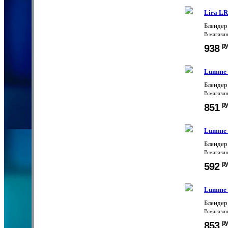
Lira L
Блендер
В магази
ру
938
Lumme 
Блендер
В магази
ру
851
Lumme 
Бленде
В магази
ру
592
Lumme 
Бленде
В магази
ру
853