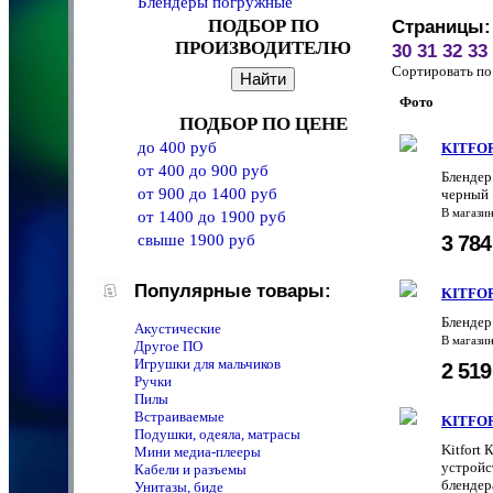
Блендеры погружные
ПОДБОР ПО
Страницы:
ПРОИЗВОДИТЕЛЮ
30
31
32
33
Сортировать 
Фото
ПОДБОР ПО ЦЕНЕ
до 400 руб
KITFOR
от 400 до 900 руб
Блендер
от 900 до 1400 руб
черный
В магази
от 1400 до 1900 руб
3 78
свыше 1900 руб
Популярные товары:
KITFOR
Блендер
Акустические
В магази
Другое ПО
Игрушки для мальчиков
2 51
Ручки
Пилы
Встраиваемые
KITFOR
Подушки, одеяла, матрасы
Kitfort 
Мини медиа-плееры
устройс
Кабели и разъемы
блендер
Унитазы, биде