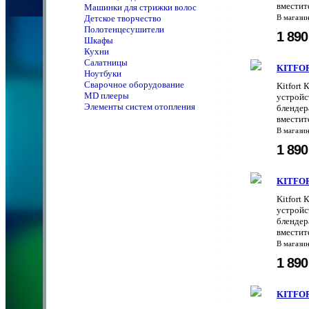
вместит
Машинки для стрижки волос
Детское творчество
В магази
Полотенцeсушители
1 89
Шкафы
Кухни
Салатницы
KITFOR
Ноутбуки
Сварочное оборудование
Kitfort 
MD плееры
устройс
Элементы систем отопления
блендер
вместит
В магази
1 89
KITFOR
Kitfort 
устройс
блендер
вместит
В магази
1 89
KITFOR