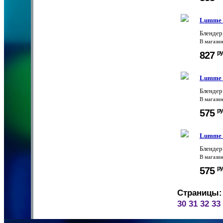
Lumme 
Блендер
В магази
ру
827
Lumme 
Бленде
В магази
ру
575
Lumme 
Бленде
В магази
ру
575
Страницы:
30
31
32
33