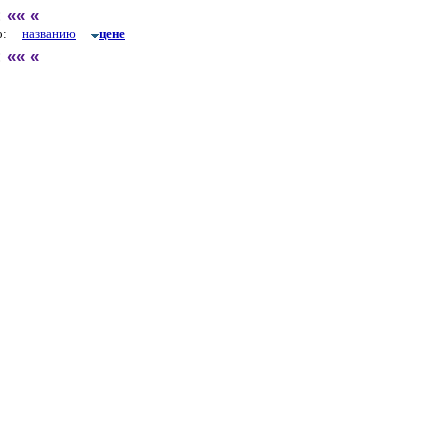
:
««
«
по:
названию
цене
:
««
«