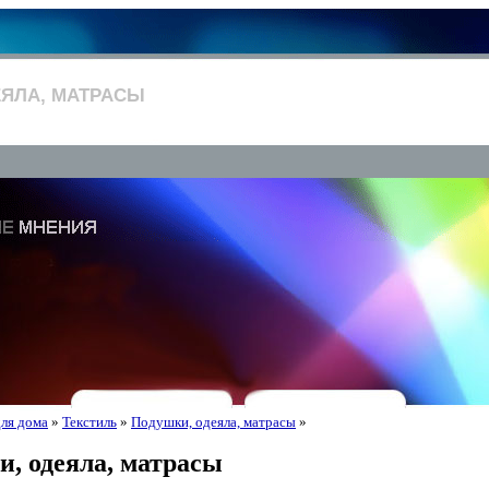
ЕЯЛА, МАТРАСЫ
для дома
»
Текстиль
»
Подушки, одеяла, матрасы
»
, одеяла, матрасы