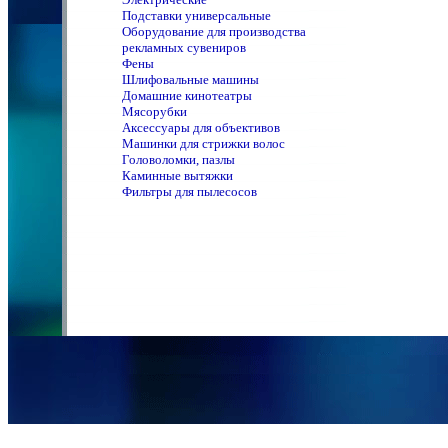
Подставки универсальные
Оборудование для производства
рекламных сувениров
Фены
Шлифовальные машины
Домашние кинотеатры
Мясорубки
Аксессуары для объективов
Машинки для стрижки волос
Головоломки, пазлы
Каминные вытяжки
Фильтры для пылесосов