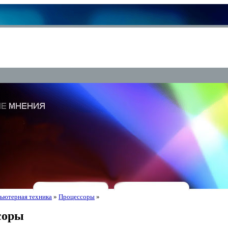
ьютерная техника
»
Процессоры
»
соры