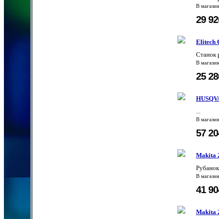
В магази
29 9
Elitech
Станок 
В магази
25 2
HUSQVA
...
В магази
57 2
Makita 
Рубанок
В магази
41 9
Makita 