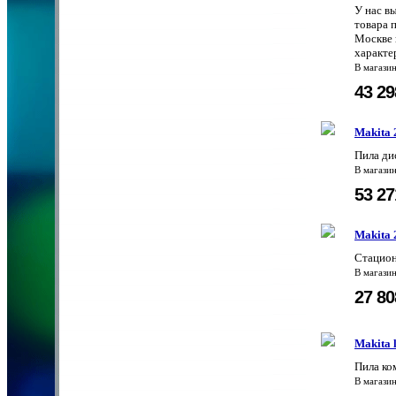
У нас в
товара 
Москве 
характе
В магази
43 2
Makita 
Пила ди
В магази
53 2
Makita 
Стацион
В магази
27 8
Makita 
Пила ко
В магази