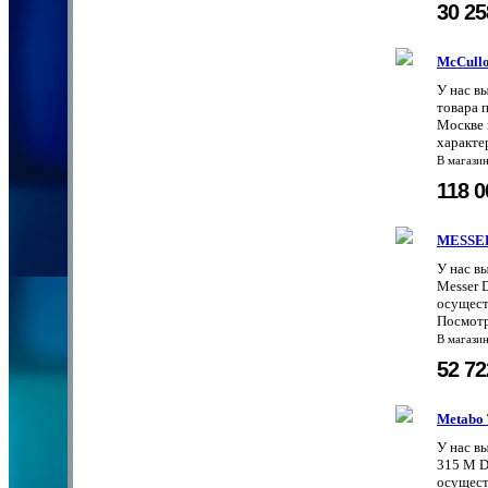
30 2
McCull
У нас 
товара 
Москве 
характе
В магази
118 
MESSE
У нас в
Messer 
осущест
Посмотр
В магази
52 7
Metabo
У нас в
315 M D
осущест