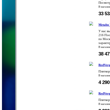
Посмотр
В магази
33 5
Metabo 
У нас в
216 Flo
по Моск
характе
В магази
38 4
RedVerg
Плитко
В магази
4 29
RedVerg
Плитко
В магази