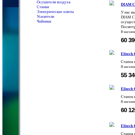
Осушители воздуха
DIAM C
Станки
Электрические плиты
У нас в
Усилители
DIAM CS
Чайники
осущест
Посмотр
В магази
60 3
Elitech
Станок 
В магази
55 3
Elitech
Станок 
В магази
60 1
Elitech
Станок 