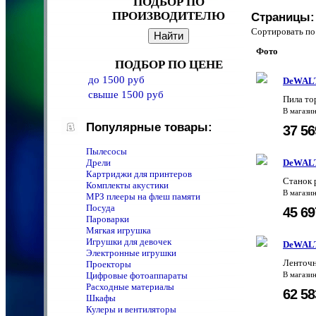
ПОДБОР ПО
ПРОИЗВОДИТЕЛЮ
Страницы:
Сортировать 
Фото
ПОДБОР ПО ЦЕНЕ
до 1500 руб
DeWALT
свыше 1500 руб
Пила т
В магази
Популярные товары:
37 5
Пылесосы
Дрели
DeWALT
Картриджи для принтеров
Станок
Комплекты акустики
В магази
MPЗ плееры на флеш памяти
Посуда
45 6
Пароварки
Мягкая игрушка
Игрушки для девочек
DeWALT
Электронные игрушки
Ленточн
Проекторы
Цифровые фотоаппараты
В магази
Расходные материалы
62 5
Шкафы
Кулеры и вентиляторы