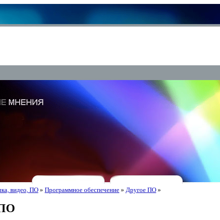
ка, видео, ПО
»
Программное обеспечение
»
Другое ПО
»
 ПО