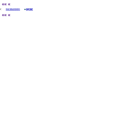
:
««
«
по:
названию
цене
:
««
«