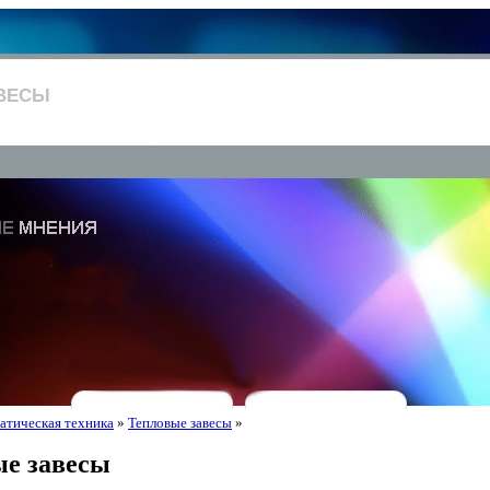
ВЕСЫ
атическая техника
»
Тепловые завесы
»
ые завесы