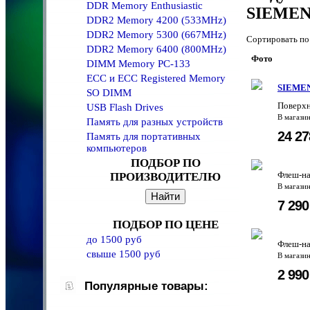
DDR Memory Enthusiastic
SIEMEN
DDR2 Memory 4200 (533MHz)
DDR2 Memory 5300 (667MHz)
Сортировать 
DDR2 Memory 6400 (800MHz)
Фото
DIMM Memory PC-133
ECC и ECC Registered Memory
SIEMEN
SO DIMM
Поверхн
USB Flash Drives
В магази
Память для разных устройств
24 2
Память для портативных
компьютеров
ПОДБОР ПО
Флеш-на
ПРОИЗВОДИТЕЛЮ
В магази
7 29
ПОДБОР ПО ЦЕНЕ
до 1500 руб
Флеш-на
свыше 1500 руб
В магази
2 99
Популярные товары: