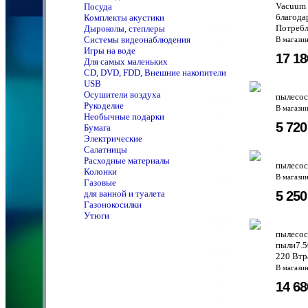
Vacuum 
Посуда
благода
Комплекты акустики
Потребл
Дыроколы, степлеры
Системы видеонаблюдения
В магази
Игры на воде
17 1
Для самых маленьких
CD, DVD, FDD, Внешние накопители
USB
Осушители воздуха
пылесос
Рукоделие
В магази
Необычные подарки
5 72
Бумага
Электрические
Салатницы
Расходные материалы
пылесос
Колонки
В магази
Газовые
5 25
для ванной и туалета
Газонокосилки
Утюги
пылесос
пыли7.5
220 Втр
В магази
14 6