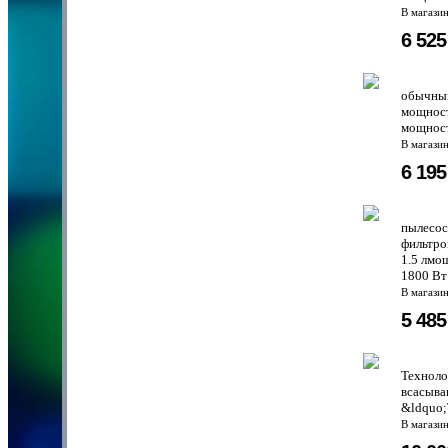
В магази
6 52
обычный
мощност
мощности
В магази
6 19
пылесос
фильтро
1.5 лмо
1800 Вт
В магази
5 48
Техноло
всасыва
&ldquo;
В магази