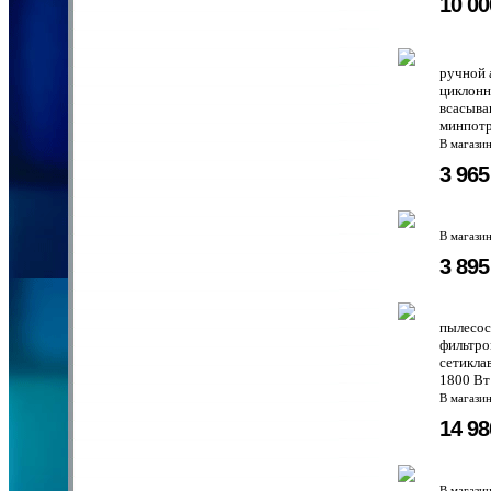
10 0
ручной 
циклонн
всасыва
минпотр
В магази
3 96
В магази
3 89
пылесос
фильтро
сетикла
1800 Вт
В магази
14 9
В магази