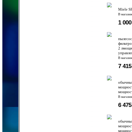
Miele S
В магази
1 00
пылесос
фильтро
2 лмощн
управле
В магази
7 41
обычный
мощност
мощности
В магази
6 47
обычный
мощност
мощности