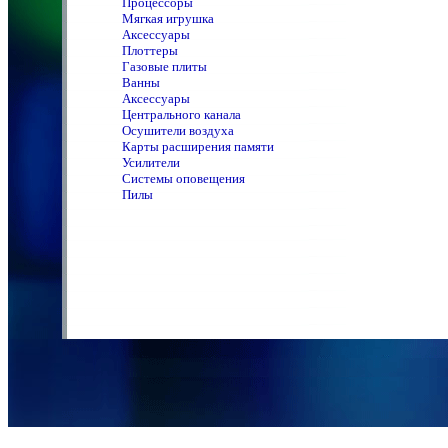
Процессоры
Мягкая игрушка
Аксессуары
Плоттеры
Газовые плиты
Ванны
Аксессуары
Центрального канала
Осушители воздуха
Карты расширения памяти
Усилители
Системы оповещения
Пилы