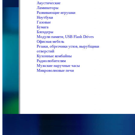
Акустические
Ламинаторы
Развивающие игрушки
Ноутбуки
Газовые
Бумага
Блендеры
Модули памяти, USB Flash Drives
Офисная мебель
Резаки, обрезчики углов, вырубщики
отверстий
Кухонные комбайны
Радиолюбителям
Мужские наручные часы
Микроволновые печи