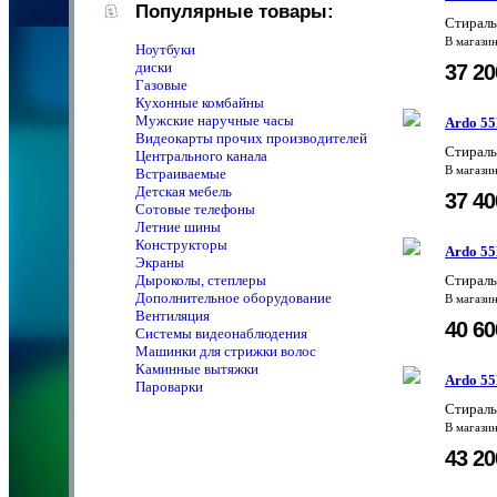
Популярные товары:
Стираль
В магази
Ноутбуки
диски
37 2
Газовые
Кухонные комбайны
Мужские наручные часы
Ardo 5
Видеокарты прочих производителей
Стирал
Центрального канала
В магази
Встраиваемые
Детская мебель
37 4
Сотовые телефоны
Летние шины
Конструкторы
Ardo 5
Экраны
Дыроколы, степлеры
Стираль
Дополнительное оборудование
В магази
Вентиляция
40 6
Системы видеонаблюдения
Машинки для стрижки волос
Каминные вытяжки
Ardo 5
Пароварки
Стираль
В магази
43 2