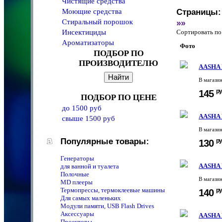
Чистящие средства
Моющие средства
Страницы:
Стиральный порошок
»»
Инсектициды
Сортировать 
Ароматизаторы
Фото
ПОДБОР ПО
ПРОИЗВОДИТЕЛЮ
AASHA 
В магази
ру
145
ПОДБОР ПО ЦЕНЕ
до 1500 руб
AASHA 
свыше 1500 руб
В магази
Популярные товары:
ру
130
Генераторы
AASHA 
для ванной и туалета
Полочные
В магази
MD плееры
Термопрессы, термоклеевые машины
ру
140
Для самых маленьких
Модули памяти, USB Flash Drives
Аксессуары
AASHA 
Проекторы