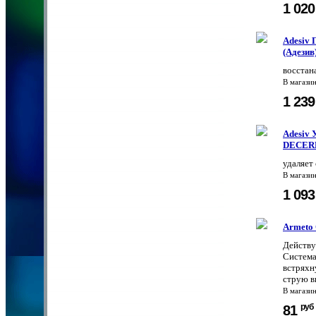
1 02
Adesiv 
(Адезив
восстан
В магази
1 23
Adesiv 
DECER
удаляет
В магази
1 09
Armeto 
Действу
Система
встряхну
струю в
В магази
руб
81