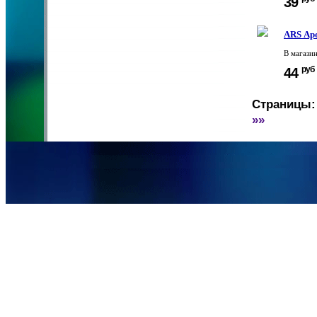
39
ARS Ар
В магази
руб
44
Страницы:
»»