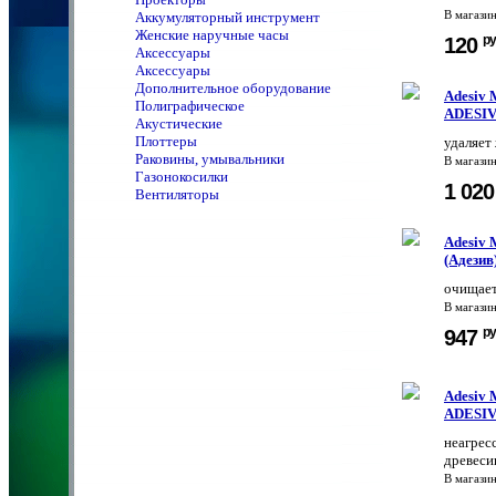
Аккумуляторный инструмент
В магази
Женские наручные часы
ру
120
Аксессуары
Аксессуары
Дополнительное оборудование
Adesiv 
Полиграфическое
ADESIV
Акустические
Плоттеры
удаляет 
Раковины, умывальники
В магази
Газонокосилки
1 02
Вентиляторы
Adesiv 
(Адезив
очищает
В магази
ру
947
Adesiv 
ADESIV 
неагрес
древеси
В магази