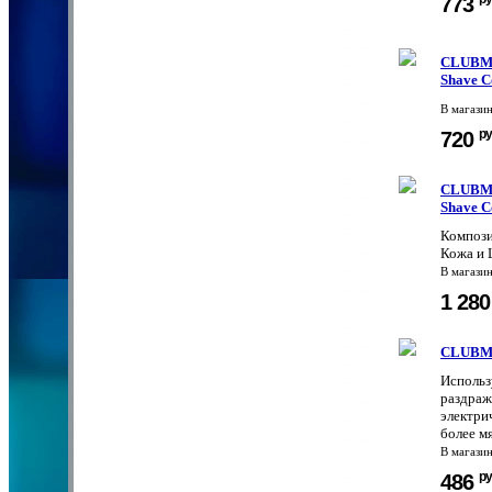
773
CLUBMAN
Shave C
В магази
ру
720
CLUBMAN
Shave C
Компози
Кожа и 
В магази
1 28
CLUBMAN
Использ
раздраж
электри
более мя
В магази
ру
486