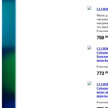
CLUBMA
Мыло дл
скольже
ежеднев
это мыл
В магази
ру
759
CLUBMA
Cologne
Бергамо
ноты ба
В магази
ру
773
CLUBMA
Cologne
ноты; н
породы
В магази
ру