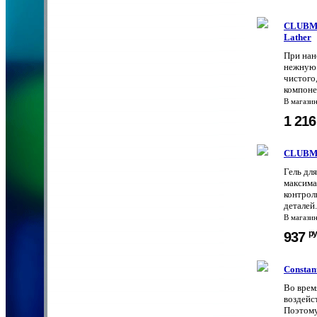
CLUBMA
Lather
При нан
нежную 
чистого,
компоне
В магази
1 21
CLUBMA
Гель дл
максима
контрол
деталей
В магази
ру
937
Constan
Во врем
воздейс
Поэтому