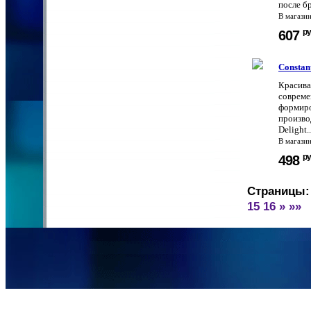
после бр
В магази
ру
607
Constan
Красива
совреме
формиро
произво
Delight..
В магази
ру
498
Страницы:
15
16
»
»»