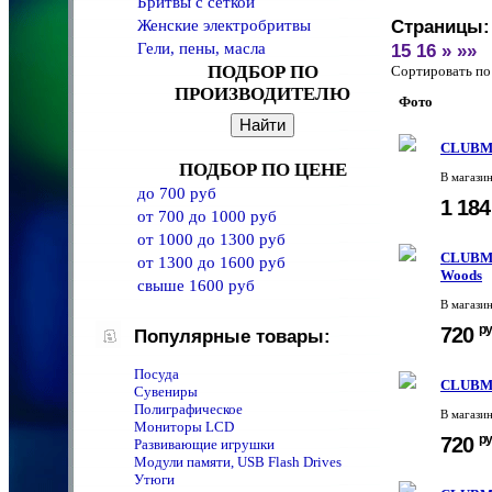
Бритвы с сеткой
Женские электробритвы
Страницы:
Гели, пены, масла
15
16
»
»»
ПОДБОР ПО
Сортировать 
ПРОИЗВОДИТЕЛЮ
Фото
CLUBMA
ПОДБОР ПО ЦЕНЕ
В магази
до 700 руб
1 18
от 700 до 1000 руб
от 1000 до 1300 руб
CLUBMAN
от 1300 до 1600 руб
Woods
свыше 1600 руб
В магази
ру
720
Популярные товары:
Посуда
CLUBMA
Сувениры
Полиграфическое
В магази
Мониторы LCD
ру
720
Развивающие игрушки
Модули памяти, USB Flash Drives
Утюги