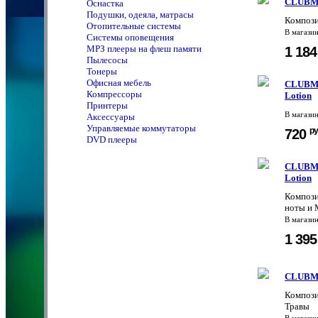
CLUBMA
Оснастка
Подушки, одеяла, матрасы
Компози
Отопительные системы
В магази
Системы оповещения
MPЗ плееры на флеш памяти
1 18
Пылесосы
Тонеры
Офисная мебель
CLUBMAN
Компрессоры
Lotion
Принтеры
В магази
Аксессуары
Управляемые коммутаторы
ру
720
DVD плееры
CLUBMAN
Lotion
Компози
ноты и 
В магази
1 39
CLUBMAN
Компози
Травы