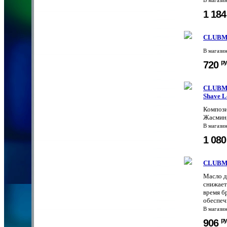
В магази
1 18
CLUBMAN
В магази
ру
720
CLUBMAN
Shave L
Компози
Жасмин,
В магази
1 08
CLUBMA
Масло д
снижает
время б
обеспеч
В магази
ру
906