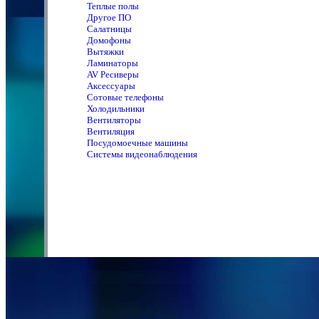
Теплые полы
Другое ПО
Салатницы
Домофоны
Вытяжки
Ламинаторы
AV Ресиверы
Аксессуары
Сотовые телефоны
Холодильники
Вентиляторы
Вентиляция
Посудомоечные машины
Системы видеонаблюдения