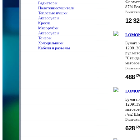
Формат:
Радиаторы
87% Бел
Полотенцeсушители
В магази
Тепловые пушки
Аксессуары
12 3
Кресла
Мясорубки
Аксессуары
LOMON
Тонеры
Холодильники
Бумага 
Кабели и разъемы
1209130
рул.мат
"Станда
матовое.
В магази
ру
488
LOMON
Бумага 
1209139
матовое
г/м2 Ши
В магази
ру
628