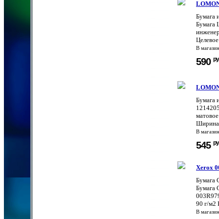
LOMON
Бумага 
Бумага 
инженер
Целевое
В магази
ру
590
LOMON
Бумага 
1214205
матовое
Ширина 
В магази
ру
545
Xerox 
Бумага 
Бумага 
003R979
90 г/м2 
В магази