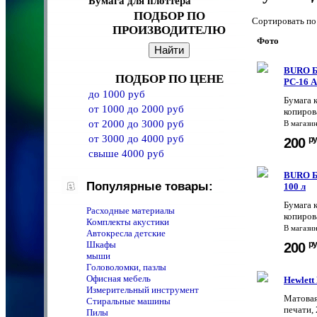
Бумага для плоттера
ПОДБОР ПО
Сортировать 
ПРОИЗВОДИТЕЛЮ
Фото
BURO Б
ПОДБОР ПО ЦЕНЕ
РС-16 А
до 1000 руб
Бумага 
от 1000 до 2000 руб
копиров
от 2000 до 3000 руб
В магази
от 3000 до 4000 руб
ру
200
свыше 4000 руб
BURO Б
Популярные товары:
100 л
Бумага 
Расходные материалы
копиров
Комплекты акустики
В магази
Автокресла детские
Шкафы
ру
200
мыши
Головоломки, пазлы
Офисная мебель
Hewlett
Измерительный инструмент
Матовая
Стиральные машины
печати,
Пилы