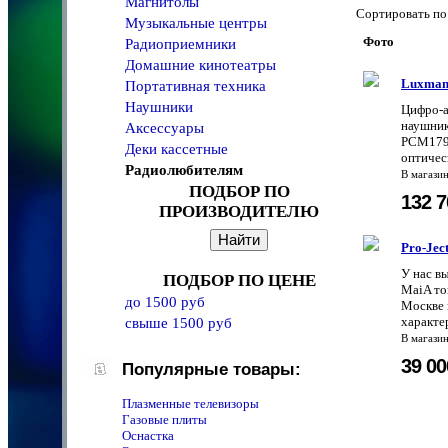
Магнитолы
Сортировать 
Музыкальные центры
Фото
Радиоприемники
Домашние кинотеатры
Luxman
Портативная техника
Наушники
Цифро-а
наушник
Аксессуары
PCM1792
Деки кассетные
оптичес
Радиолюбителям
В магази
ПОДБОР ПО
132 
ПРОИЗВОДИТЕЛЮ
Pro-Jec
У нас в
ПОДБОР ПО ЦЕНЕ
MaiA то
до 1500 руб
Москве 
характе
свыше 1500 руб
В магази
39 0
Популярные товары:
Плазменные телевизоры
Газовые плиты
Оснастка