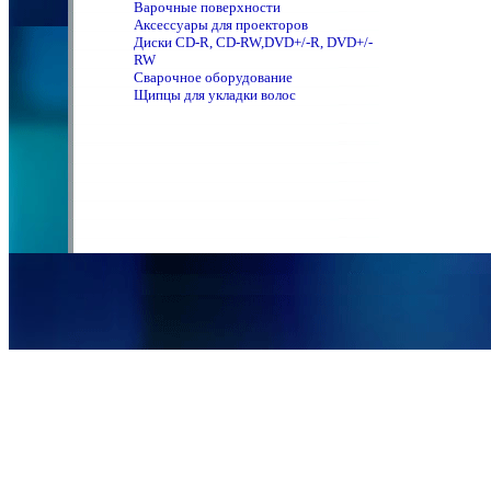
Варочные поверхности
Аксессуары для проекторов
Диски CD-R, CD-RW,DVD+/-R, DVD+/-
RW
Сварочное оборудование
Щипцы для укладки волос