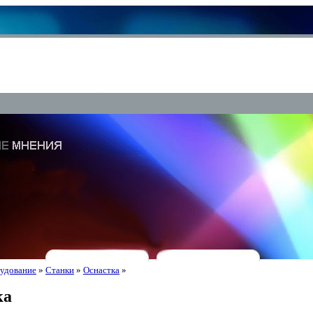
удование
»
Станки
»
Оснастка
»
ка