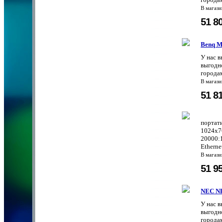
В магаз
51 8
Benq 
У нас 
выгодно
городам
В магаз
51 8
портат
1024x7
20000:
Ethern
В магаз
51 9
NEC N
У нас 
выгодно
городам