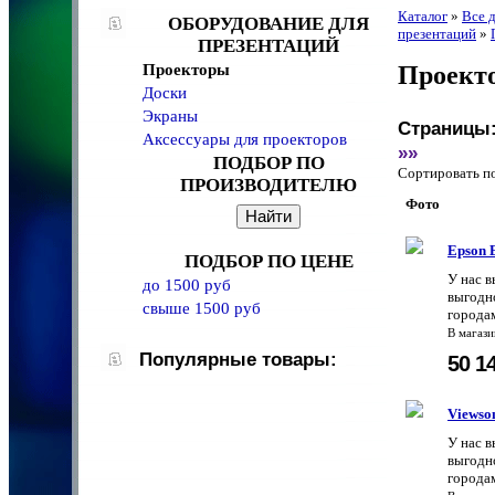
Каталог
»
Все 
ОБОРУДОВАНИЕ ДЛЯ
презентаций
»
ПРЕЗЕНТАЦИЙ
Проекторы
Проект
Доски
Экраны
Страницы
Аксессуары для проекторов
»»
ПОДБОР ПО
Сортировать 
ПРОИЗВОДИТЕЛЮ
Фото
Epson
ПОДБОР ПО ЦЕНЕ
У нас 
до 1500 руб
выгодно
свыше 1500 руб
городам
В магаз
Популярные товары:
50 1
Viewso
У нас 
выгодно
городам