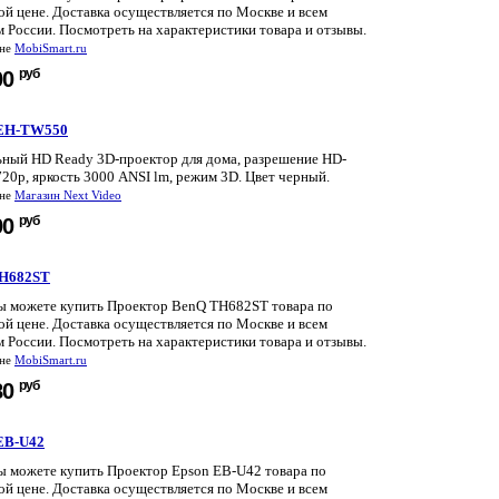
й цене. Доставка осуществляется по Москве и всем
 России. Посмотреть на характеристики товара и отзывы.
ине
MobiSmart.ru
руб
00
 EH-TW550
ный HD Ready 3D-проектор для дома, разрешение HD-
20p, яркость 3000 ANSI lm, режим 3D. Цвет черный.
ине
Магазин Next Video
руб
90
TH682ST
вы можете купить Проектор BenQ TH682ST товара по
й цене. Доставка осуществляется по Москве и всем
 России. Посмотреть на характеристики товара и отзывы.
ине
MobiSmart.ru
руб
80
EB-U42
вы можете купить Проектор Epson EB-U42 товара по
й цене. Доставка осуществляется по Москве и всем