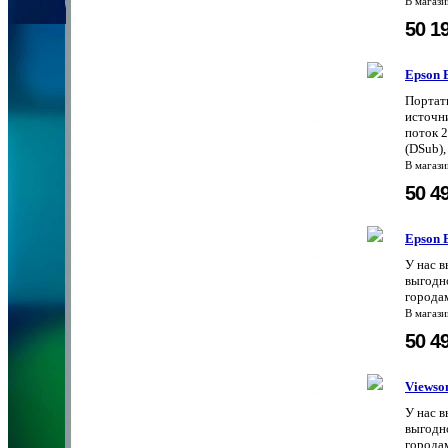
В магаз
50 1
Epson
Портат
источни
поток 
(DSub),
В магаз
50 4
Epson
У нас 
выгодно
городам
В магаз
50 4
Viewso
У нас 
выгодно
городам