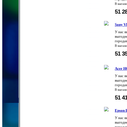
В магаз
51 2
Sony 
У нас 
выгодно
городам
В магаз
51 3
Acer H
У нас 
выгодно
городам
В магаз
51 4
Epson
У нас 
выгодно
городам