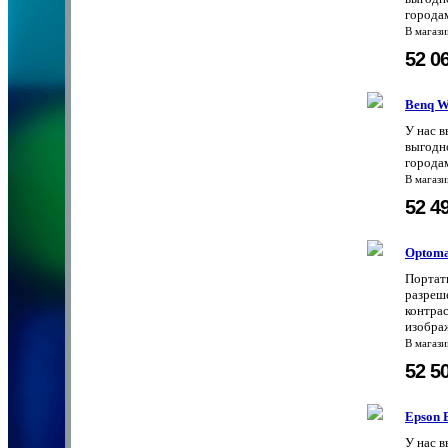
городам
В магаз
52 0
Benq 
У нас 
выгодно
городам
В магаз
52 4
Optom
Портат
разреше
контра
изображ
В магаз
52 5
Epson 
У нас 