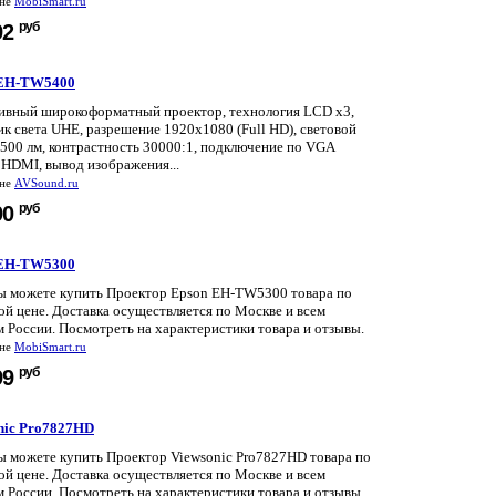
ине
MobiSmart.ru
руб
92
 EH-TW5400
ивный широкоформатный проектор, технология LCD x3,
к света UHE, разрешение 1920x1080 (Full HD), световой
2500 лм, контрастность 30000:1, подключение по VGA
 HDMI, вывод изображения...
ине
AVSound.ru
руб
90
 EH-TW5300
вы можете купить Проектор Epson EH-TW5300 товара по
й цене. Доставка осуществляется по Москве и всем
 России. Посмотреть на характеристики товара и отзывы.
ине
MobiSmart.ru
руб
99
nic Pro7827HD
вы можете купить Проектор Viewsonic Pro7827HD товара по
й цене. Доставка осуществляется по Москве и всем
 России. Посмотреть на характеристики товара и отзывы.