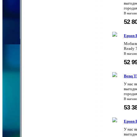
выгодно
городам
В магаз
52 8
Epson
Мобиль
Ready 7
В магаз
52 9
Benq 
У нас 
выгодно
городам
В магаз
53 3
Epson 
У нас 
выгодно