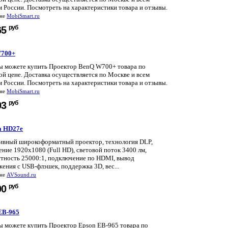
 России. Посмотреть на характеристики товара и отзывы.
ине
MobiSmart.ru
руб
65
W700+
вы можете купить Проектор BenQ W700+ товара по
й цене. Доставка осуществляется по Москве и всем
 России. Посмотреть на характеристики товара и отзывы.
ине
MobiSmart.ru
руб
93
a HD27e
ивный широкоформатный проектор, технология DLP,
ние 1920x1080 (Full HD), световой поток 3400 лм,
стность 25000:1, подключение по HDMI, вывод
ения с USB-флэшек, поддержка 3D, вес...
ине
AVSound.ru
руб
00
EB-965
вы можете купить Проектор Epson EB-965 товара по