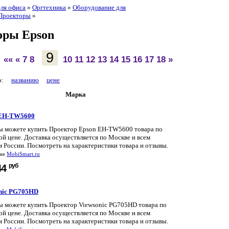
для офиса
»
Оргтехника
»
Оборудование для
Проекторы
»
оры Epson
9
:
««
«
7
8
10
11
12
13
14
15
16
17
18
»
по:
названию
цене
Марка
 EH-TW5600
вы можете купить Проектор Epson EH-TW5600 товара по
й цене. Доставка осуществляется по Москве и всем
 России. Посмотреть на характеристики товара и отзывы.
ине
MobiSmart.ru
руб
44
nic PG705HD
вы можете купить Проектор Viewsonic PG705HD товара по
й цене. Доставка осуществляется по Москве и всем
 России. Посмотреть на характеристики товара и отзывы.