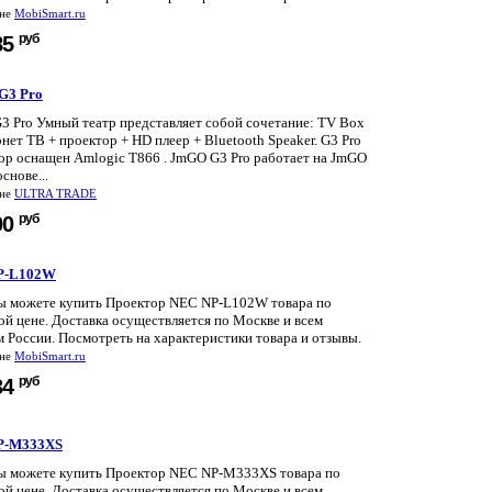
ине
MobiSmart.ru
руб
85
G3 Pro
3 Pro Умный театр представляет собой сочетание: TV Box
нет ТВ + проектор + HD плеер + Bluetooth Speaker. G3 Pro
ор оснащен Amlogic T866 . JmGO G3 Pro работает на JmGO
основе...
ине
ULTRA TRADE
руб
00
P-L102W
вы можете купить Проектор NEC NP-L102W товара по
й цене. Доставка осуществляется по Москве и всем
 России. Посмотреть на характеристики товара и отзывы.
ине
MobiSmart.ru
руб
34
P-M333XS
вы можете купить Проектор NEC NP-M333XS товара по
й цене. Доставка осуществляется по Москве и всем