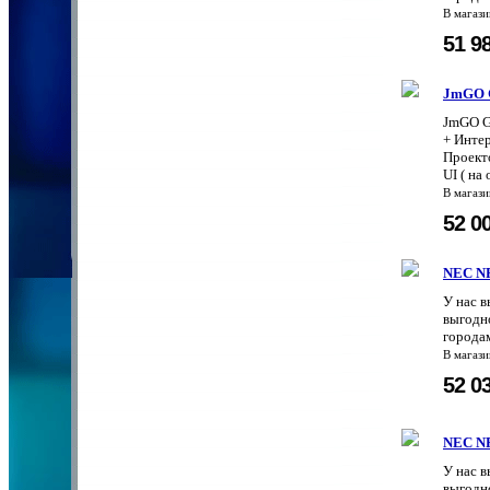
В магаз
51 9
JmGO 
JmGO G
+ Интер
Проект
UI ( на 
В магаз
52 0
NEC N
У нас 
выгодно
городам
В магаз
52 0
NEC N
У нас 
выгодно