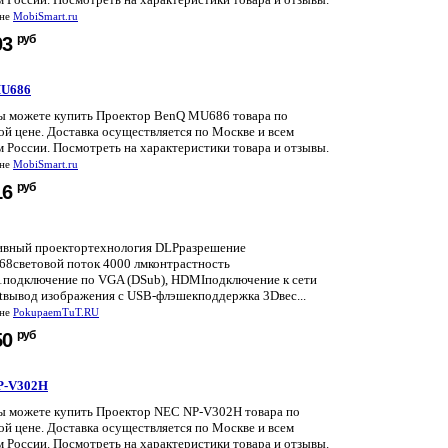
ине
MobiSmart.ru
руб
03
MU686
вы можете купить Проектор BenQ MU686 товара по
й цене. Доставка осуществляется по Москве и всем
 России. Посмотреть на характеристики товара и отзывы.
ине
MobiSmart.ru
руб
16
ивный проектортехнология DLPразрешение
68световой поток 4000 лмконтрастность
1подключение по VGA (DSub), HDMIподключение к сети
etвывод изображения с USB-флэшекподдержка 3Dвес...
ине
PokupaemTuT.RU
руб
50
P-V302H
вы можете купить Проектор NEC NP-V302H товара по
й цене. Доставка осуществляется по Москве и всем
 России. Посмотреть на характеристики товара и отзывы.