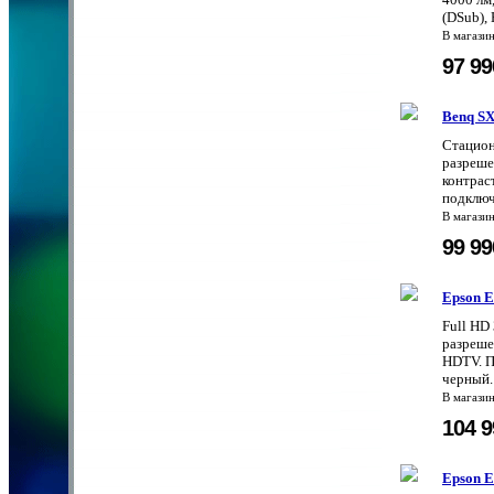
(DSub), 
В магази
97 9
Benq S
Стацион
разреше
контрас
подключе
В магази
99 9
Epson 
Full HD
разреше
HDTV. П
черный.
В магази
104 
Epson 