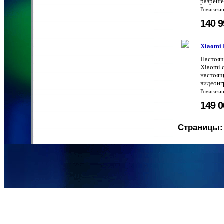
разреше
В магази
140 
Xiaomi 
Настоящ
Xiaomi 
настоящ
видеоигр
В магази
149 
Страницы: