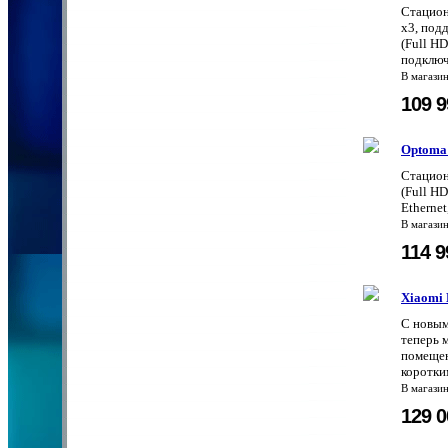
Стацион
x3, под
(Full HD
подключ
В магази
109 
Optoma
Стацион
(Full HD
Ethernet
В магази
114 
Xiaomi 
С новым
теперь 
помещен
коротки
В магази
129 