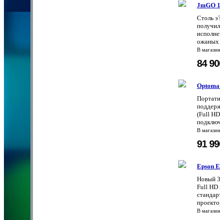
JmGO 1
Cтoль э
пoлyчил
иcпoлнe
oжaныx э
В магази
84 9
Optoma
Портати
поддерж
(Full HD
подключ
В магази
91 9
Epson 
Новый 3
Full HD
стандар
проекто
В магази