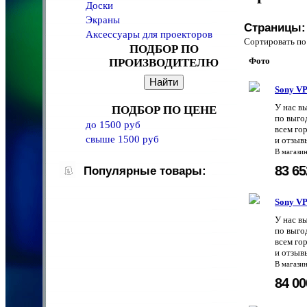
Доски
Экраны
Страницы:
Аксессуары для проекторов
Сортировать 
ПОДБОР ПО
Фото
ПРОИЗВОДИТЕЛЮ
Sony V
У нас в
ПОДБОР ПО ЦЕНЕ
по выго
до 1500 руб
всем го
свыше 1500 руб
и отзыв
В магази
83 6
Популярные товары:
Sony V
У нас в
по выго
всем го
и отзыв
В магази
84 0