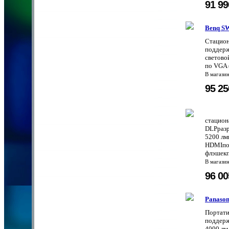
91 9
Benq S
Стацион
поддерж
светово
по VGA 
В магази
95 2
стацион
DLPразр
5200 лм
HDMIпод
флэшекп
В магази
96 0
Panaso
Портати
поддерж
4000 лм