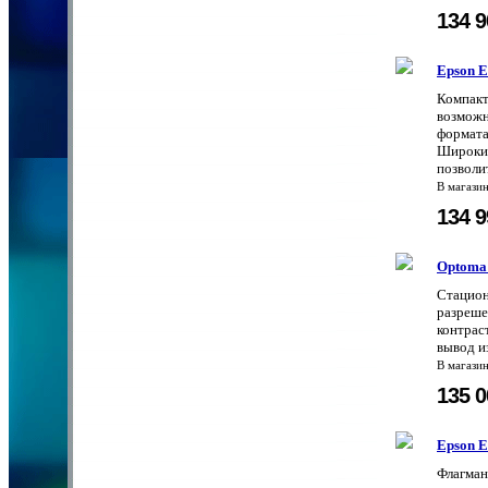
134 
Epson 
Компакт
возможн
формата
Широкий
позволит
В магази
134 
Optoma
Стацион
разреше
контрас
вывод из
В магази
135 
Epson 
Флагман