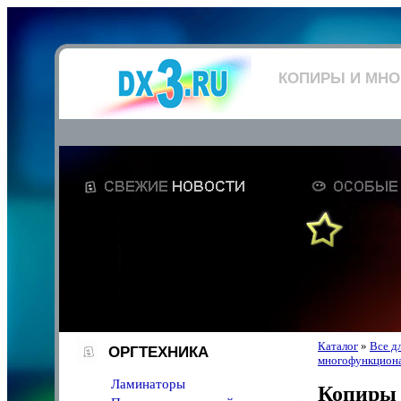
КОПИРЫ И МН
Каталог
»
Все д
ОРГТЕХНИКА
многофункциона
Ламинаторы
Копиры 