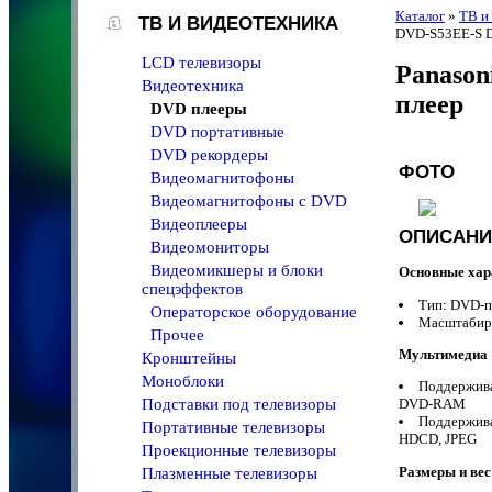
Каталог
»
ТВ и
ТВ И ВИДЕОТЕХНИКА
DVD-S53EE-S 
LCD телевизоры
Panason
Видеотехника
плеер
DVD плееры
DVD портативные
DVD рекордеры
ФОТО
Видеомагнитофоны
Видеомагнитофоны с DVD
Видеоплееры
ОПИСАНИ
Видеомониторы
Видеомикшеры и блоки
Основные хар
спецэффектов
Тип: DVD
Операторское оборудование
Масштабир
Прочее
Мультимедиа
Кронштейны
Моноблоки
Поддержива
Подставки под телевизоры
DVD-RAM
Поддержив
Портативные телевизоры
HDCD, JPEG
Проекционные телевизоры
Размеры и вес
Плазменные телевизоры