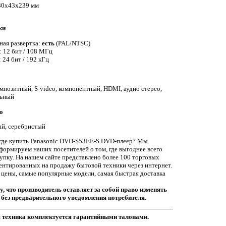
430x43x239 мм
ки
ная развертка:
есть
(PAL/NTSC)
: 12 бит / 108 МГц
 24 бит / 192 кГц
мпозитный, S-video, компонентный, HDMI, аудио стерео,
альный
о
ный, серебристый
 где купить Panasonic DVD-S53EE-S DVD-плеер? Мы
формируем наших посетителей о том, где выгоднее всего
упку. На нашем сайте представлено более 100 торговых
ентированных на продажу бытовой техники через интернет.
цены, самые популярные модели, самая быстрая доставка
у, что производитель оставляет за собой право изменять
без предварительного уведомления потребителя.
я техника комплектуется гарантийными талонами.