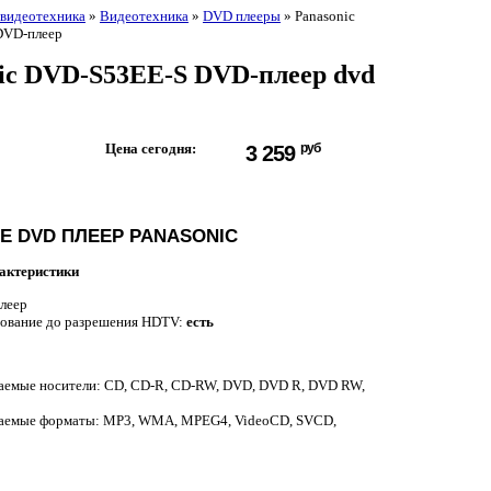
 видеотехника
»
Видеотехника
»
DVD плееры
» Panasonic
DVD-плеер
ic DVD-S53EE-S DVD-плеер dvd
Цена сегодня:
руб
3 259
Е DVD ПЛЕЕР PANASONIC
актеристики
-плеер
ование до разрешения HDTV:
есть
емые носители: CD, CD-R, CD-RW, DVD, DVD R, DVD RW,
аемые форматы: MP3, WMA, MPEG4, VideoCD, SVCD,