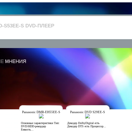
D-S53EE-S DVD-ПЛЕЕР
Panasonic DMR-EH55EE-S
Panasonic DVD S29EE-S
Основные характеристики Тип:
Декодер DolbyDigital есть
DVD/HDD-рекордер
Декодер DTS есть Процессор...
Емкость...