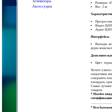
Телевизоры
Размеры: 
Аксессуары
Вес: 2 кг
Характеристи
Прогрессив
Видео ЦАП
Аудио ЦАП:
Интерфейсы
Выходы: ко
аудио коакси
Дополнительн
Цвет: чер
Хотите узнать
оперативно ин
совершить пок
площадок, ори
Самые лучшие 
товаров.
* Имейте ввид
спецификации 
* Вся бытова