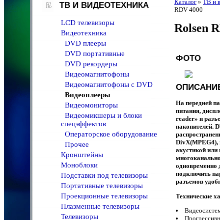
Каталог
»
ТВ и 
ТВ И ВИДЕОТЕХНИКА
RDV 4000
LCD телевизоры
Rolsen 
Видеотехника
DVD плееры
DVD портативные
ФОТО
DVD рекордеры
Видеомагнитофоны
Видеомагнитофоны с DVD
ОПИСАНИЕ
Видеоплееры
На передней па
Видеомониторы
питания, диспл
Видеомикшеры и блоки
reader» и разъ
спецэффектов
накопителей. 
Операторское оборудование
распространенн
DivX(MPEG4), 
Прочее
акустикой или 
Кронштейны
многоканально
Моноблоки
одновременно 
подключить па
Подставки под телевизоры
разъемов удобн
Портативные телевизоры
Проекционные телевизоры
Технические х
Плазменные телевизоры
Видеосисте
Телевизоры
Прогрессивн