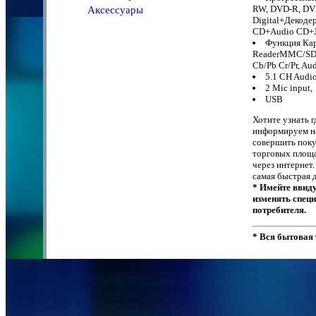
RW, DVD-R, D
Аксессуары
Digital+Декоде
CD+Audio CD+J
Функция Кар
ReaderMMC/SD/S
Cb/Pb Cr/Pr, Au
5.1 CH Audio
2 Mic input,
USB
Хотите узнать 
информируем на
совершить поку
торговых площа
через интернет
самая быстрая д
* Имейте ввиду
изменять спец
потребителя.
* Вся бытовая