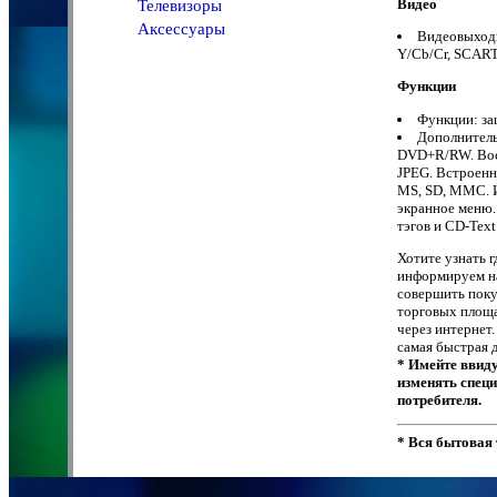
Видео
Телевизоры
Аксессуары
Видеовыходы
Y/Cb/Cr, SCA
Функции
Функции: з
Дополнитель
DVD+R/RW. Восп
JPEG. Встроенн
MS, SD, MMC. 
экранное меню.
тэгов и CD-Te
Хотите узнать 
информируем на
совершить поку
торговых площа
через интернет
самая быстрая д
* Имейте ввиду
изменять спец
потребителя.
* Вся бытовая