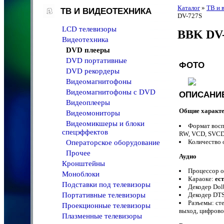
Каталог
»
ТВ и 
ТВ И ВИДЕОТЕХНИКА
DV-727S
LCD телевизоры
BBK DV-
Видеотехника
DVD плееры
DVD портативные
ФОТО
DVD рекордеры
Видеомагнитофоны
Видеомагнитофоны с DVD
ОПИСАНИЕ
Видеоплееры
Общие характе
Видеомониторы
Видеомикшеры и блоки
Формат восп
спецэффектов
RW, VCD, SVC
Количество
Операторское оборудование
Прочее
Аудио
Кронштейны
Процессор о
Моноблоки
Караоке:
ес
Подставки под телевизоры
Декодер Dol
Портативные телевизоры
Декодер DT
Разъемы: ст
Проекционные телевизоры
выход, цифров
Плазменные телевизоры